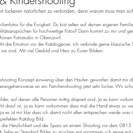
 & Kindershooting
r mit lockeren natürlichen zu verbinden, denn warum muss man si
ienfotos für die Ewigkeit. Du bist selten auf deinen eigenen Familie
itätsansprüchen für hochwertige Fotos? Dann kommt zu mir und gen
hönen Fotostudio in Oberuzwil.
t die Emotion vor der Katalogpose. Ich verbinde gerne klassische S
sie sind. Mit viel Geduld und Herz zu Euren Bildern.
enshooting Konzept einwenig über den Haufen geworfen damit mir di
Herangehensweise an ein Familienshooting jetzt sehr locker. Wir sc
Bilder, auf denen alle Personen mittig drapiert sind. Ja es kann v
nicht drauf ist, ja es kann vorkommen dass mal die Hand etwas zu we
 ja es ist mir klar dass ich damit nicht allen entsprechen werde was
perfekten Katalog Bild.
n, die Herzlichkeit und der Spass an einem Shooting vor dem 0815
 liebe es Standard Bilder zu mischen mit spontanen -ich renne mit d