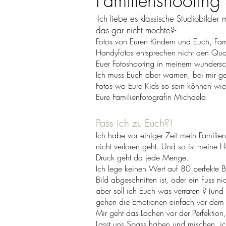
Familienshooting
-Ich liebe es klassische Studiobilde
das gar nicht möchte?-
Fotos von Euren Kindern und Euch, Famil
Handyfotos entsprechen nicht den Qual
Euer Fotoshooting in meinem wundersc
Ich muss Euch aber warnen, bei mir geh
Fotos wo Eure Kids so sein können wie 
Eure Familienfotografin Michaela
Pass ich zu Euch?!
Ich habe vor einiger Zeit mein Famili
nicht verloren geht. Und so ist meine 
Druck geht da jede Menge.
Ich lege keinen Wert auf 80 perfekte 
Bild abgeschnitten ist, oder ein Fuss 
aber soll ich Euch was verraten ? (und
gehen die Emotionen einfach vor dem 
Mir geht das Lachen vor der Perfektio
Lasst uns Spass haben und mischen, ich