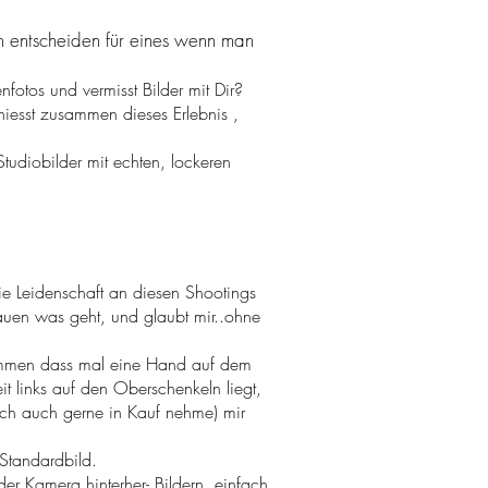
ch entscheiden für eines wenn man
nfotos und vermisst Bilder mit Dir?
iesst zusammen dieses Erlebnis ,
tudiobilder mit echten, lockeren
e Leidenschaft an diesen Shootings
hauen was geht, und glaubt mir..ohne
orkommen dass mal eine Hand auf dem
it links auf den Oberschenkeln liegt,
 ich auch gerne in Kauf nehme) mir
 Standardbild.
er Kamera hinterher- Bildern..einfach