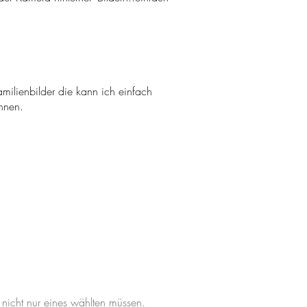
amilienbilder die kann ich einfach
önnen.
)
 nicht nur eines wählten müssen.