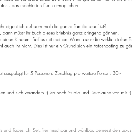
Fotos ..das möchte ich Euch ermöglichen.
ihr eigentlich auf dem mal die ganze Familie drauf ist?
, dann müsst Ihr Euch dieses Erlebnis ganz dringend gönnen.
n meinen Kindern, Selfies mit meinem Mann aber die wirklich tollen F
 auch Ihr nicht. Dies ist nur ein Grund sich ein Fotoshooting zu g
t ausgelegt für 5 Personen. Zuschlag pro weitere Person: 30.-
n und sich verändern ;) Jeh nach Studio und Dekolaune von mir ;
ts und Tageslicht Set..Frei mischbar und wählbar..geniesst den Luxus