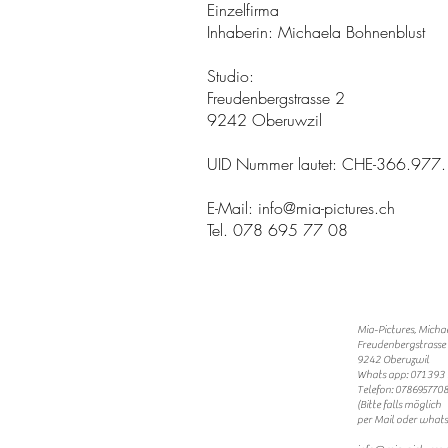
Einzelfirma
Inhaberin: Michaela Bohnenblust
Studio:
Freudenbergstrasse 2
9242 Oberuwzil
UID Nummer lautet: CHE-366.977
E-Mail:
info@mia-pictures.ch
Tel. 078 695 77 08
Mia-Pictures, Micha
Freudenbergstrasse
9242 Oberuzwil
Whats app: 071 393 
Telefon: 078695770
(Bitte falls möglich
per Mail oder whats