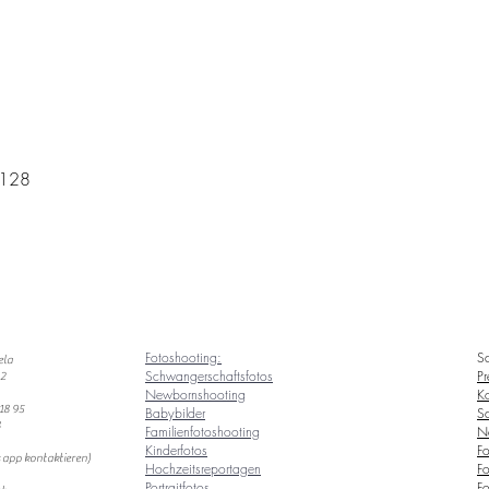
.128
Fotoshooting:
Sc
ela
Schwangerschaftsfotos
Pr
 2
Newbornshooting
Ko
18 95
Babybilder
Sc
8
Familienfotoshooting
N
Kinderfotos
Fo
 app kontaktieren)
Hochzeitsreportagen
Fo
Portraitfotos
Fo